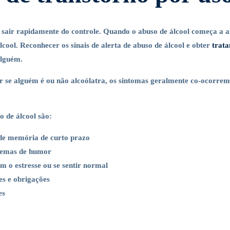
sair rapidamente do controle. Quando o abuso de álcool começa a a
cool. Reconhecer os sinais de alerta de abuso de álcool e obter
trat
alguém.
 se alguém é ou não alcoólatra, os sintomas geralmente co-ocorre
 de álcool são:
de memória de curto prazo
xtremas de humor
m o estresse ou se sentir normal
es e obrigações
es