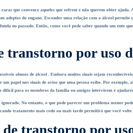
raras que convence aqueles que sofrem e não querem obter ajuda. A
rnam adeptos do engano. Esconder uma relação com o álcool permite 
rofunda no passado. Então, como você pode saber quando um ente qu
e transtorno por uso d
ossíveis abusos de álcool . Embora muitos sinais sejam reconhecíveis,
r um papel nos sinais de aviso que uma pessoa exibe. Por exemplo, a
na difícil para os membros da família ou amigos intervirem e ajuda
te ignorado. No entanto, o que pode parecer um problema menor pode
scando tratamento mais cedo ou mais tarde permitirá que você volte 
de transtorno por uso