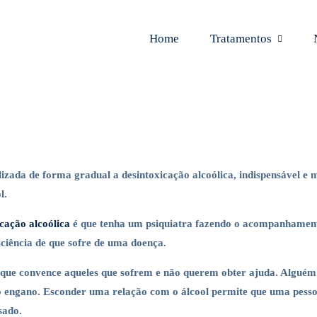
Home
Tratamentos
alizada de forma gradual a desintoxicação alcoólica, indispensável e 
l.
icação alcoólica
é que tenha um psiquiatra fazendo o acompanhamento
sciência de que sofre de uma doença.
que convence aqueles que sofrem e não querem obter ajuda. Alguém q
do engano. Esconder uma relação com o álcool permite que uma pessoa
sado.